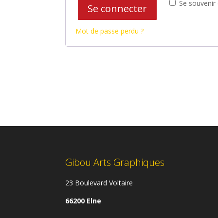
Se souvenir
Se connecter
Mot de passe perdu ?
Gibou Arts Graphiques
23 Boulevard Voltaire
66200 Elne